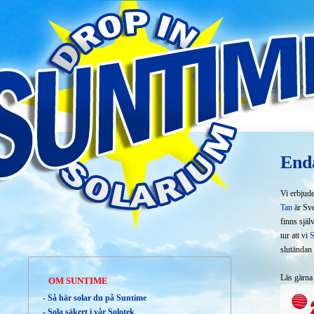
Drop in solarium mellan Årsta och Liljeholmen /
Enda
Vi erbjude
Tan
är Sve
finns själ
tur att vi
S
slutändan
Läs gärn
OM SUNTIME
-
Så här solar du på Suntime
-
Sola säkert i vår Solotek