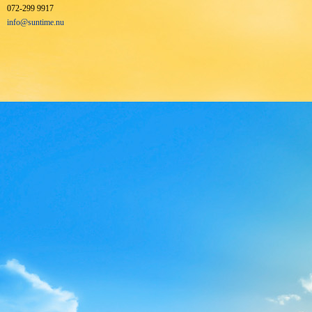
072-299 9917
info@suntime.nu