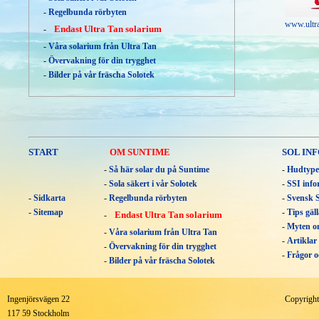
-
Regelbunda rörbyten
www.ultra
Endast Ultra Tan solarium
-
-
Våra solarium från Ultra Tan
-
Övervakning för din trygghet
-
Bilder på vår fräscha Solotek
START
OM SUNTIME
SOL IN
-
Så här solar du på Suntime
-
Hudtype
-
Sola säkert i vår Solotek
-
SSI info
-
Sidkarta
-
Regelbunda rörbyten
-
Svensk S
-
Sitemap
-
Tips gäl
Endast Ultra Tan solarium
-
-
Myten o
-
Våra solarium från Ultra Tan
-
Artiklar
-
Övervakning för din trygghet
-
Frågor o
-
Bilder på vår fräscha Solotek
Ingenjörsvägen 22
Copyrigh
117 59 Stockholm