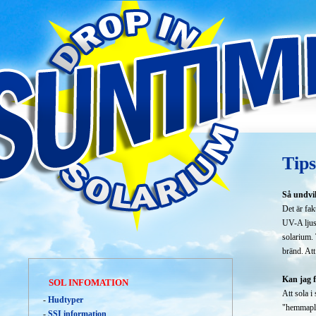
Drop in solarium mellan Årsta och Liljeholmen /
Tips
Så undvik
Det är fak
UV-A ljus 
solarium. 
bränd. Att
Kan jag f
SOL INFOMATION
Att sola i
-
Hudtyper
"hemmaplan
-
SSI information