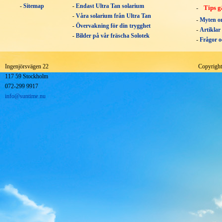
-
Sitemap
-
Endast Ultra Tan solarium
Tips g
-
-
Våra solarium från Ultra Tan
-
Myten o
-
Övervakning för din trygghet
-
Artiklar
-
Bilder på vår fräscha Solotek
-
Frågor o
Ingenjörsvägen 22
Copyrigh
117 59 Stockholm
072-299 9917
info@suntime.nu