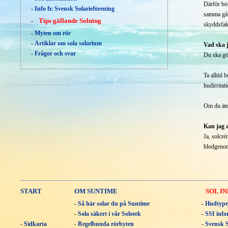
Därför bör
-
Info fr. Svensk Solarieförening
samma gån
Tips gällande Solning
-
skyddsfak
-
Myten om rör
-
Artiklar om sola solarium
Vad ska j
-
Frågor och svar
Du ska gör
Ta alltid 
hudirritat
Om du äter
Kan jag 
Ja, solcr
blodgenom
START
OM SUNTIME
SOL I
-
Så här solar du på Suntime
-
Hudtype
-
Sola säkert i vår Solotek
-
SSI info
-
Sidkarta
-
Regelbunda rörbyten
-
Svensk S